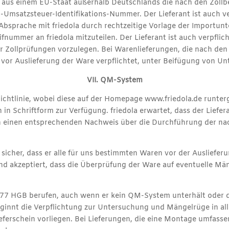
ngen aus einem EU-Staat außerhalb Deutschlands die nach den Z
Umsatzsteuer-Identifikations-Nummer. Der Lieferant ist auch ver
n Absprache mit friedola durch rechtzeitige Vorlage der Importun
nummer an friedola mitzuteilen. Der Lieferant ist auch verpfli
r Zollprüfungen vorzulegen. Bei Warenlieferungen, die nach de
 vor Auslieferung der Ware verpflichtet, unter Beifügung von Unte
VII. QM-System
-Richtlinie, wobei diese auf der Homepage www.friedola.de runte
h in Schriftform zur Verfügung. friedola erwartet, dass der Liefe
gen einen entsprechenden Nachweis über die Durchführung der na
 sicher, dass er alle für uns bestimmten Waren vor der Ausliefer
nd akzeptiert, dass die Überprüfung der Ware auf eventuelle Män
§ 377 HGB berufen, auch wenn er kein QM-System unterhält oder 
innt die Verpflichtung zur Untersuchung und Mängelrüge in alle
erschein vorliegen. Bei Lieferungen, die eine Montage umfasse