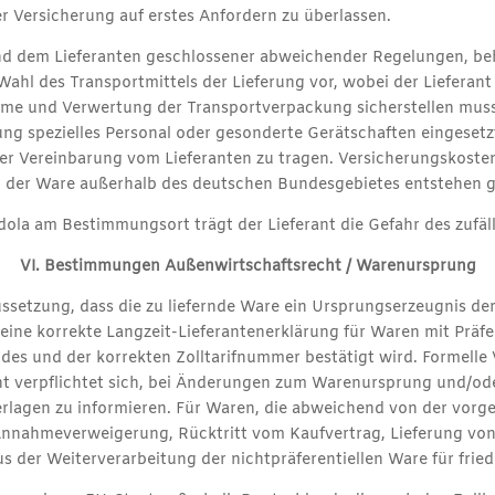
er Versicherung auf erstes Anfordern zu überlassen.
 und dem Lieferanten geschlossener abweichender Regelungen, beh
Wahl des Transportmittels der Lieferung vor, wobei der Liefera
hme und Verwertung der Transportverpackung sicherstellen muss
dung spezielles Personal oder gesonderte Gerätschaften eingeset
r Vereinbarung vom Lieferanten zu tragen. Versicherungskosten 
 der Ware außerhalb des deutschen Bundesgebietes entstehen gel
dola am Bestimmungsort trägt der Lieferant die Gefahr des zufä
VI. Bestimmungen Außenwirtschaftsrecht / Warenursprung
raussetzung, dass die zu liefernde Ware ein Ursprungserzeugnis d
 eine korrekte Langzeit-Lieferantenerklärung für Waren mit Prä
s und der korrekten Zolltarifnummer bestätigt wird. Formelle 
ant verpflichtet sich, bei Änderungen zum Warenursprung und/o
nterlagen zu informieren. Für Waren, die abweichend von der vor
r Annahmeverweigerung, Rücktritt vom Kaufvertrag, Lieferung v
 der Weiterverarbeitung der nichtpräferentiellen Ware für fried