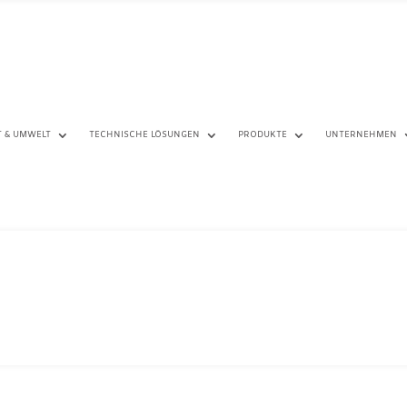
T & UMWELT
TECHNISCHE LÖSUNGEN
PRODUKTE
UNTERNEHMEN