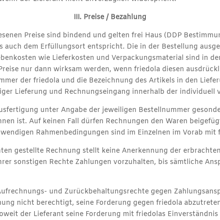
III. Preise / Bezahlung
wiesenen Preise sind bindend und gelten frei Haus (DDP Besti
s auch dem Erfüllungsort entspricht. Die in der Bestellung ausg
benkosten wie Lieferkosten und Verpackungsmaterial sind in de
reise nur dann wirksam werden, wenn friedola diesen ausdrücklic
nummer der friedola und die Bezeichnung des Artikels in den Lie
iger Lieferung und Rechnungseingang innerhalb der individuell v
usfertigung unter Angabe der jeweiligen Bestellnummer gesonder
chnen ist. Auf keinen Fall dürfen Rechnungen den Waren beigefüg
otwendigen Rahmenbedingungen sind im Einzelnen im Vorab mit fr
nten gestellte Rechnung stellt keine Anerkennung der erbrachten 
ihrer sonstigen Rechte Zahlungen vorzuhalten, bis sämtliche Ans
Aufrechnungs- und Zurückbehaltungsrechte gegen Zahlungsansprü
mung nicht berechtigt, seine Forderung gegen friedola abzutreten
eit der Lieferant seine Forderung mit friedolas Einverständnis d