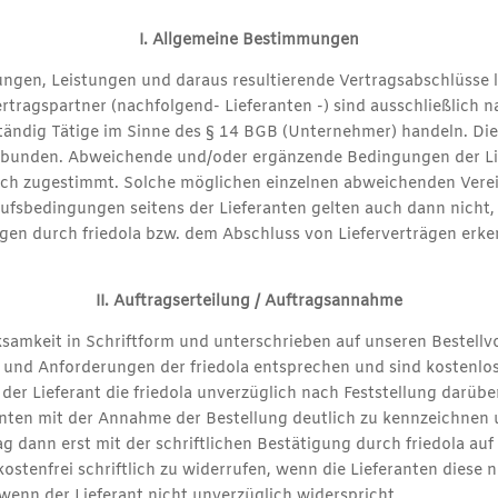
I. Allgemeine Bestimmungen
rungen, Leistungen und daraus resultierende Vertragsabschlüsse 
rtragspartner (nachfolgend- Lieferanten -) sind ausschließlich na
ständig Tätige im Sinne des § 14 BGB (Unternehmer) handeln. Die
ebunden. Abweichende und/oder ergänzende Bedingungen der Liefe
ftlich zugestimmt. Solche möglichen einzelnen abweichenden Ver
fsbedingungen seitens der Lieferanten gelten auch dann nicht, w
gen durch friedola bzw. dem Abschluss von Lieferverträgen erken
II. Auftragserteilung / Auftragsannahme
rksamkeit in Schriftform und unterschrieben auf unseren Bestell
 und Anforderungen der friedola entsprechen und sind kostenlos 
at der Lieferant die friedola unverzüglich nach Feststellung darü
ranten mit der Annahme der Bestellung deutlich zu kennzeichnen
rag dann erst mit der schriftlichen Bestätigung durch friedola a
ostenfrei schriftlich zu widerrufen, wenn die Lieferanten diese 
 wenn der Lieferant nicht unverzüglich widerspricht.